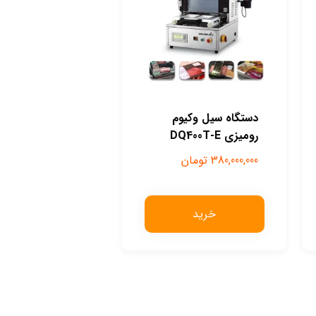
دستگاه سیل وکیوم
رومیزی DQ400T-E
380,000,000
تومان
خرید