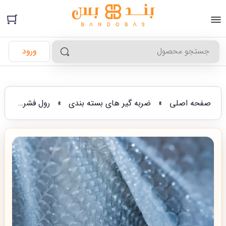
ورود
صفحه اصلی
»
ضربه گیر های بسته بندی
»
رول فشرده نایلون حبابدار یا نایلون حبابدار آماده ؟