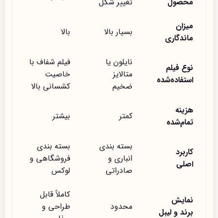
محصول
تغییر شکل
میزان
بسیار بالا
بالا
ماندگاری
نایلون یا
فیلم شفاف با
نوع فیلم
متالایز
خاصیت
استفاده‌شده
ضخیم
کشسانی بالا
هزینه
کمتر
بیشتر
تمام‌شده
بسته بندی
بسته بندی
کاربرد
انباری و
فروشگاهی و
اصلی
صادراتی
لوکس
کاملاً قابل
نمایش
محدود
طراحی و
برند و لیبل