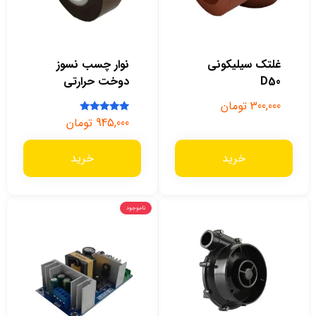
غلتک سیلیکونی
نوار چسب نسوز
D50
دوخت حرارتی
300,000
تومان
945,000
تومان
امتیاز
5.00
از 5
خرید
خرید
ناموجود