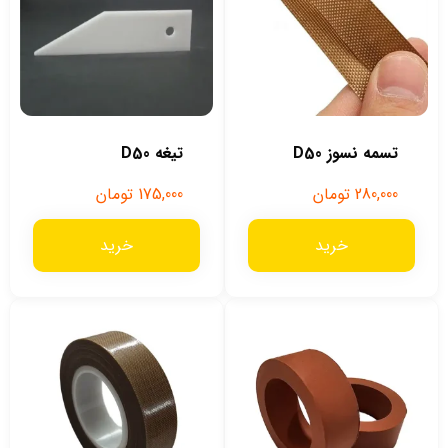
تسمه نسوز D50
تیغه D50
280,000
تومان
175,000
تومان
خرید
خرید