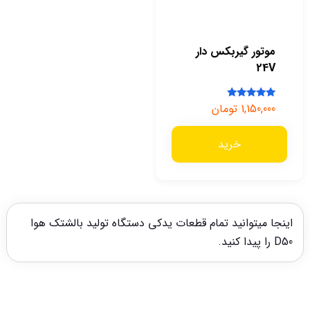
موتور گیربکس دار
24V
1,150,000
تومان
امتیاز
5.00
از 5
خرید
اینجا میتوانید تمام قطعات یدکی دستگاه تولید بالشتک هوا
D50 را پیدا کنید.