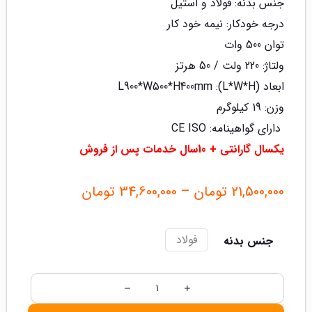
جنس بدنه: فولاد و استیل
درجه خودکار: نیمه خود کار
توان 500 وات
ولتاژ: 220 ولت / 50 هرتز
ابعاد (L*W*H): L900*W500*H400mm
وزن: 19 کیلوگرم
دارای گواهینامه: CE ISO
یکسال گارانتی + 10سال خدمات پس از فروش
21,500,000
تومان
–
34,600,000
تومان
فولاد
جنس بدنه