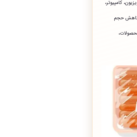
یون، کامپیوتر،
 کاهش حجم
محصولات،